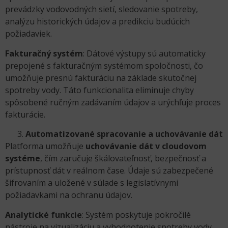
prevádzky vodovodných sietí, sledovanie spotreby,
analýzu historických údajov a predikciu budúcich
požiadaviek.
Fakturačný systém
: Dátové výstupy sú automaticky
prepojené s fakturačným systémom spoločnosti, čo
umožňuje presnú fakturáciu na základe skutočnej
spotreby vody. Táto funkcionalita eliminuje chyby
spôsobené ručným zadávaním údajov a urýchľuje proces
fakturácie.
Automatizované spracovanie a uchovávanie dát
Platforma umožňuje
uchovávanie dát v cloudovom
systéme
, čím zaručuje škálovateľnosť, bezpečnosť a
prístupnosť dát v reálnom čase. Údaje sú zabezpečené
šifrovaním a uložené v súlade s legislatívnymi
požiadavkami na ochranu údajov.
Analytické funkcie
: Systém poskytuje pokročilé
nástroje na vizualizáciu a vyhodnotenie spotreby vody.