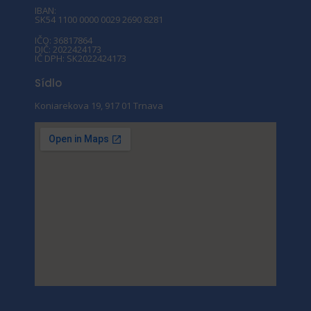
IBAN:
SK54 1100 0000 0029 2690 8281
IČO: 36817864
DIČ: 2022424173
IČ DPH: SK2022424173
Sídlo
Koniarekova 19, 917 01 Trnava