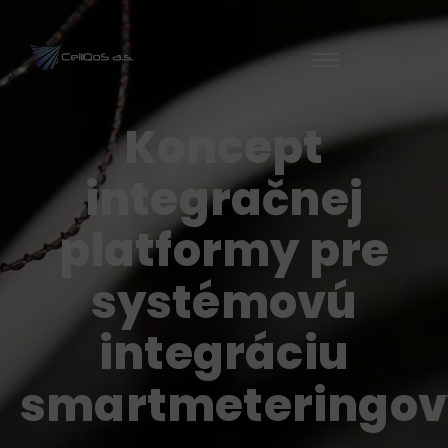
Koncept
referencia-4
integračnej
platformy pre
systémovú
integráciu
smartmeteringov