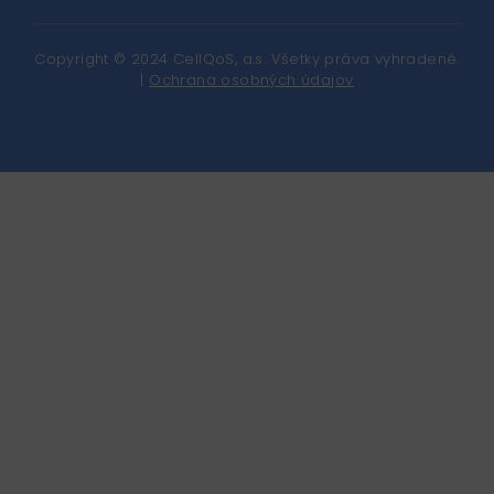
Copyright © 2024 CellQoS, a.s. Všetky práva vyhradené.
|
Ochrana osobných údajov