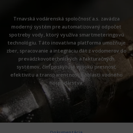
Trnavská vodárenská spoločnosť a.s. zavádza
moderný systém pre automatizovaný odpočet
spotreby vody, ktorý využíva smartmeteringovú
technológiu. Táto inovatívna platforma umožňuje
zber, spracovanie a integráciu dát z vodomerov do
prevádzkovotechnických a fakturačných
systémov, čím poskytuje vysokú presnosť,
efektivitu a transparentnosť v oblasti vodného
hospodárstva.
Dokumentácia